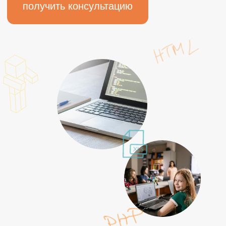
Научим языку программирования
Python
Научим решать базовые задачи