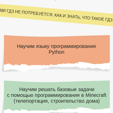
с помощью программирования в Minecraft
(телепортация, строительство дома)
С НАМИ ГДЗ НЕ ПОТРЕБУЕТСЯ. КАК И ЗНАТЬ, ЧТО ТАКОЕ
Научим строить алгоритм выполнения
программ, задач
Научим решать базовую задачу
математики с помощью Python (сложение,
деление, умножение, вычитание цифр)
Научим понимать и читать код на Python