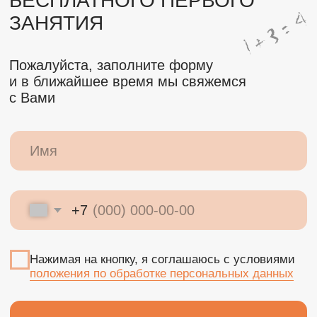
записаться
Занятия как интересное
событие, а не скучная
обязанность