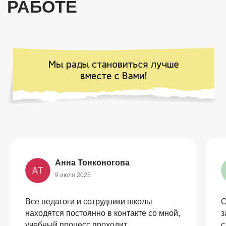
Анна Тонконогова
9 июля 2025
Все педагоги и сотрудники школы
О
находятся постоянно в контакте со мной,
з
учебный процесс проходит
с